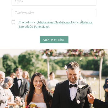
50
60
80
Elfogadom az
Adatkezelési Szabályzatot
és az
Általános
Szerződési Feltételeket
Ajánlatot kérek
Kapcsolat
Név: Konczi Bence (esküvő)
Telefonszám:
+36 703010.....
Mutat
Elfogadom az
Adatkezelési Szabályzatot
Visszahívást kérek
Név: Hajnal Vince (rendezvény)