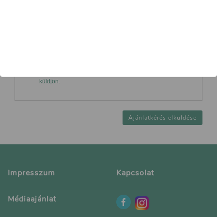
Elfogadom az
Adatkezelési Szabályzatot
Kijelentem, hogy az ajánlatkéréssel önként hozzájárulok
ahhoz, hogy az általam megadott e-mail címre az AD
Solutions Kft. rendszerüzeneteket, tematikus hírleveleket
küldjön.
Ajánlatkérés elküldése
Impresszum
Kapcsolat
Médiaajánlat