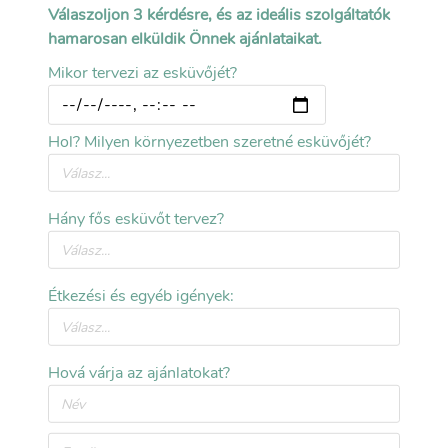
Válaszoljon 3 kérdésre, és az ideális szolgáltatók
hamarosan elküldik Önnek ajánlataikat.
Mikor tervezi az esküvőjét?
Hol? Milyen környezetben szeretné esküvőjét?
Fotók megtekintése
Hány fős esküvőt tervez?
Teremtáblázat
Nagyterem
Étkezési és egyéb igények:
120
120
Hová várja az ajánlatokat?
200
Bankett terem