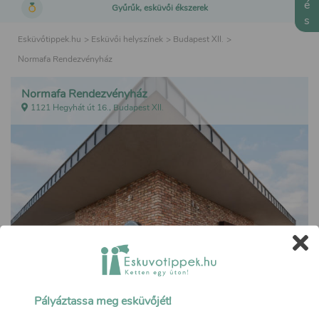
Gyűrűk, esküvői ékszerek
Esküvőtippek.hu
>
Esküvői helyszínek
>
Budapest XII.
>
Normafa Rendezvényház
Normafa Rendezvényház
1121 Hegyhát út 16., Budapest XII.
Pályáztassa meg esküvőjét!