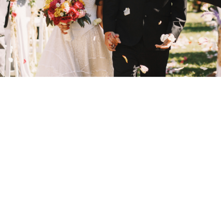
Telefonszám:
+36 706728.....
Mutat
Név: Székely Tímea (dekoráció)
Telefonszám:
+36 702715.....
Mutat
Szolgáltató jellege
Rendezvényház
Kerthelyiség/szabadtér/sátor
Egyéb kiegészítő szolgáltatások
Tánctér kialakítható
Gyermekbarát
Akadálymentesített
Parkolási és szállás lehetőségek