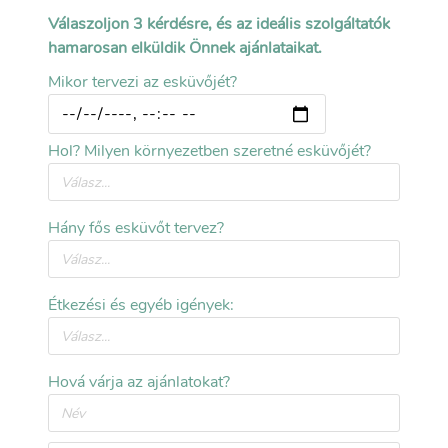
Gyűrűk, esküvői ékszerek
Válaszoljon 3 kérdésre, és az ideális szolgáltatók
hamarosan elküldik Önnek ajánlataikat.
Esküvőtippek.hu
>
Blog
>
Ragyogó esküvő, avagy a pompás rose gold
Mikor tervezi az esküvőjét?
Hol? Milyen környezetben szeretné esküvőjét?
Hány fős esküvőt tervez?
Étkezési és egyéb igények:
Hová várja az ajánlatokat?