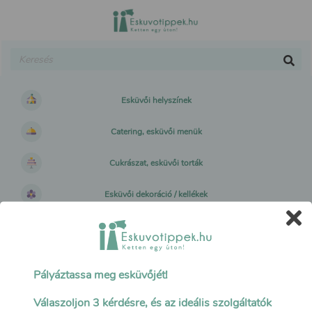
Esküvői helyszínek
Catering, esküvői menük
Cukrászat, esküvői torták
Esküvői dekoráció / kellékek
Esküvői műsor, hangulatfelelősök
Esküvői fotó / videó / drón
Pályáztassa meg esküvőjét!
Esküvői ruhák, kiegészítők
Válaszoljon 3 kérdésre, és az ideális szolgáltatók