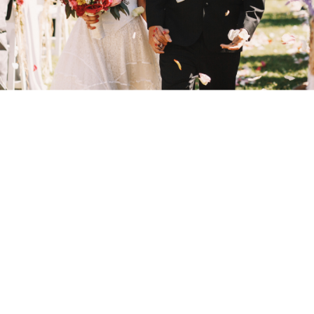
ifjú pár egymással szemben állva, saját szavaival
tesz egymásnak fogadalmat, nos ez az esküvői
trend sem a képzelet szüleménye, valóban él ez a
kedves szokás. Az autó után csörömpölő
fémdobozok ugyancsak kopognak a valódi
amerikai utakon is, ugyanis régen úgy gondolták,
hogy ezzel a zenebonával távol tudják tartani
maguktól a rossz szellemeket.
Átvett szokások
Érdekesség, hogy a tengerentúlon sokkal
gyakrabban tesznek esküvőt hétköznapra, mint
nálunk és hajnali mulatozások helyett gyakrabban
választják a kora délután kezdődő és este tíz körül
záródó fogadásokat. Ha Amerika, akkor divat,
ennek jegyében számos olyan esküvői trendet vett
át Európa és így Magyarország is, ami tőlük
származik. Ezek közül a legismertebb a csokor és