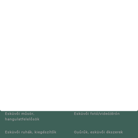
Impresszum
Kapcsolat
Médiaajánlat
Esküvői helyszínek
Catering, esküvői menük
Budapest
Pest
Veszprém
Cukrászat, esküvői torták
Esküvői dekoráció/Kellékek
Esküvői műsör,
Esküvői fotó/videó/drón
hangulatfelelősök
Esküvői ruhák, kiegészítők
Gyűrűk, esküvői ékszerek