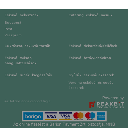
Esküvői helyszínek
Catering, esküvői menük
Budapest
Pest
Veszprém
Cukrászat, esküvői torták
Esküvői dekoráció/Kellékek
Esküvői műsör,
Esküvői fotó/videó/drón
hangulatfelelősök
Esküvői ruhák, kiegészítők
Gyűrűk, esküvői ékszerek
Vergina esküvői és egyéb
ékszerek
Powered by
Az Ad Solutions csoport tagja
Az online fizetést a Barion Payment Zrt. biztosítja, MNB