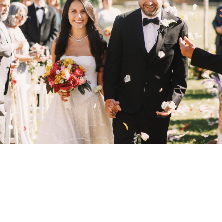
Már nem csak a félköríves, hanem a teljes körré
alakított dísz is divatosnak számít, ráadásul
nagyon különleges!