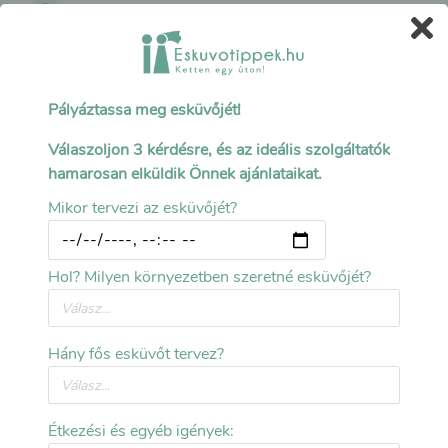
Gyűrűk, esküvői ékszerek
Esküvőtippek.hu
>
Blog
>
Oltár helyett esküdj ilyen csodaszép kapuk alatt!
Pályáztassa meg esküvőjét!
Válaszoljon 3 kérdésre, és az ideális szolgáltatók
hamarosan elküldik Önnek ajánlataikat.
Mikor tervezi az esküvőjét?
Hol? Milyen környezetben szeretné esküvőjét?
Hány fős esküvőt tervez?
Étkezési és egyéb igények: