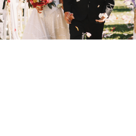
tehát rizikó is a szabadtéri esküvőben, de
higgyétek el, megéri. Ha igazán szép ceremóniát
szeretnétek, akkor van egy alapszabály, délután
négy előtt ne kezdjétek el. Nem is a túlzott meleg
miatt, hanem azért, mert a naplemente igazán
különlegessé tudja tenni a lakodalmat.
Csillagok és lampionok
Ugyanakkor sok dologra oda kell figyelni egy
szabadtéri esküvő szervezésekor. Gondoskodni
kell például világításról, így csak olyan helyet
válasszatok, ahol ez megoldható. Aztán bármilyen
triviálisnak hangzik, ott vannak a bogarak, főleg a
vízpartra szervezett esküvőknél lehet ez
problémás. A magassarkú cipőre szintén oda kell
figyelni a süppedő talaj miatt és érdemes
gondoskodni pokrócokról is, ami éjfél után jól
jöhet a fázósabb vendégeknek. Tény, hogy nem a
legkényelmesebb megoldás a szabadtéri esküvő,