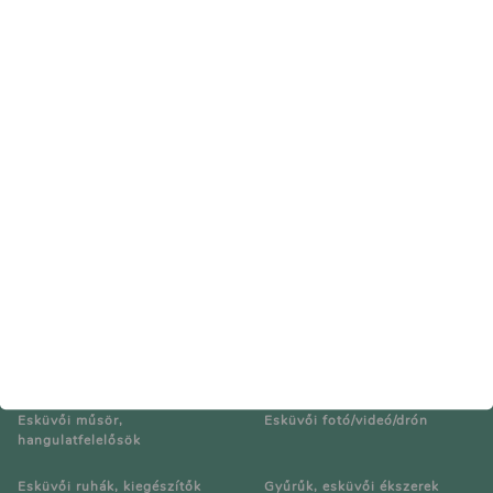
Impresszum
Kapcsolat
Médiaajánlat
Esküvői helyszínek
Catering, esküvői menük
Budapest
Pest
Veszprém
Cukrászat, esküvői torták
Esküvői dekoráció/Kellékek
Esküvői műsör,
Esküvői fotó/videó/drón
hangulatfelelősök
Esküvői ruhák, kiegészítők
Gyűrűk, esküvői ékszerek