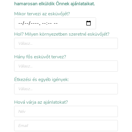
hamarosan elküldik Önnek ajánlataikat.
Gyűrűk, esküvői ékszerek
Mikor tervezi az esküvőjét?
Esküvőtippek.hu
>
Blog
>
Legyen tanútok a kék ég
Hol? Milyen környezetben szeretné esküvőjét?
Hány fős esküvőt tervez?
Étkezési és egyéb igények:
Hová várja az ajánlatokat?