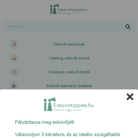
Esküvői helyszínek
Catering, esküvői menük
Cukrászat, esküvői torták
Esküvői dekoráció / kellékek
Esküvői műsor, hangulatfelelősök
Esküvői fotó / videó / drón
Pályáztassa meg esküvőjét!
Esküvői ruhák, kiegészítők
Válaszoljon 3 kérdésre, és az ideális szolgáltatók