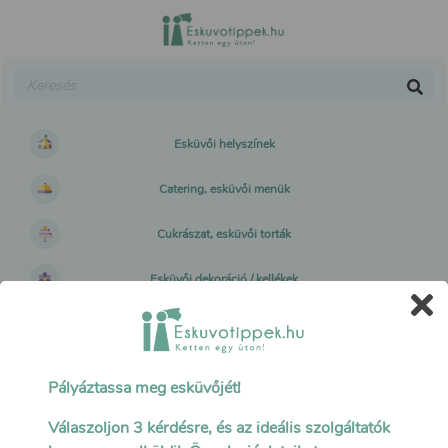
Esküvői helyszínek
Catering, esküvői menük
Cukrászat, esküvői torták
Esküvői dekoráció / kellékek
Esküvői műsor, hangulatfelelősök
Esküvői fotó / videó / drón
Pályáztassa meg esküvőjét!
Esküvői ruhák, kiegészítők
Válaszoljon 3 kérdésre, és az ideális szolgáltatók