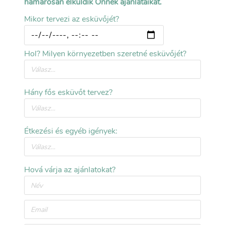
hamarosan elküldik Önnek ajánlataikat.
Gyűrűk, esküvői ékszerek
Mikor tervezi az esküvőjét?
Esküvőtippek.hu
>
Blog
>
Ki mit fizessen az esküvőn? Szokások régen és ma...
Hol? Milyen környezetben szeretné esküvőjét?
Hány fős esküvőt tervez?
Étkezési és egyéb igények:
Hová várja az ajánlatokat?
Ki mit fizessen az esküvőn? Szokások