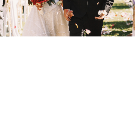
Szertartás
A polgári és az egyházi ceremónián is felmerülhetnek
költségek. A legtöbbször számolni kell bérleti díjjal. Ha
külső helyszínen zajlik a ceremónia, akkor az
anyakönyv- vagy szertartásvezető kiszállási díját is
rendezni kell. Ez többnyire a vőlegény pénztárcáját
terheli. A szükséges dekorációkat, virágokat viszont a
menyasszony szokta rendezni.
Esküvői ruha
Az ara családja fizeti a menyasszonyi ruhát, a fátylat és
az egyéb kiegészítőket, így a fülbevalót és a fehérneműt
is.