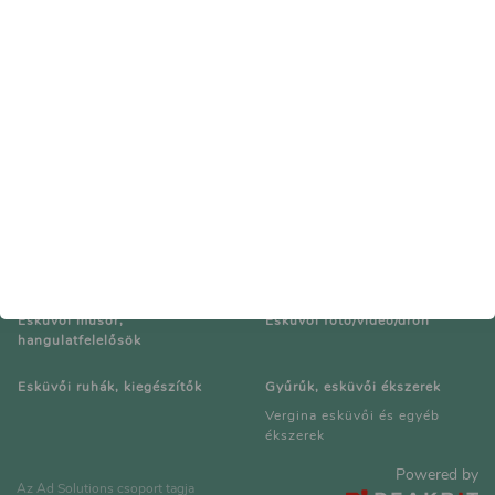
Impresszum
Kapcsolat
Médiaajánlat
Esküvői helyszínek
Catering, esküvői menük
Budapest
Pest
Veszprém
Cukrászat, esküvői torták
Esküvői dekoráció/Kellékek
Esküvői műsör,
Esküvői fotó/videó/drón
hangulatfelelősök
Esküvői ruhák, kiegészítők
Gyűrűk, esküvői ékszerek
Vergina esküvői és egyéb
ékszerek
Powered by
Az Ad Solutions csoport tagja