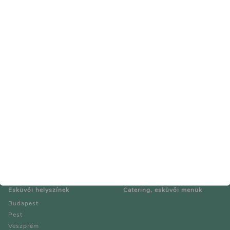
stay organized, communicate clearly, and stay
within your budget.
Impresszum
Kapcsolat
Médiaajánlat
Esküvői helyszínek
Catering, esküvői menük
Budapest
Pest
Veszprém