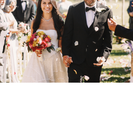
guide you through the process:
1.
Establish a budget:
This is the first step in
planning a wedding. Knowing how much money
you have to spend will help determine the type of
wedding you can have.
2.
Choose a venue:
The venue is one of the most
important decisions in the wedding planning
process. It sets the tone for the entire event and
affects many other aspects of the wedding, such
as the guest list, catering, and decor.
3.
Hire vendors:
There are many vendors