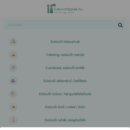
Esküvői helyszínek
Catering, esküvői menük
Cukrászat, esküvői torták
Esküvői dekoráció / kellékek
Esküvői műsor, hangulatfelelősök
Esküvői fotó / videó / drón
Esküvői ruhák, kiegészítők