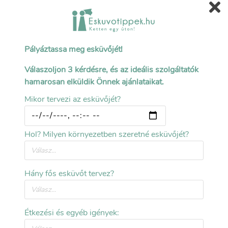
Gyűrűk, esküvői ékszerek
Esküvőtippek.hu
>
Blog
>
Planning Your Dream Wedding: A Guide to Overcoming Challenges and
Pályáztassa meg esküvőjét!
Creating Memorable Moments
Válaszoljon 3 kérdésre, és az ideális szolgáltatók
hamarosan elküldik Önnek ajánlataikat.
Mikor tervezi az esküvőjét?
Hol? Milyen környezetben szeretné esküvőjét?
Hány fős esküvőt tervez?
Étkezési és egyéb igények:
Planning Your Dream Wedding: A