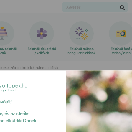
at, esküvői
Esküvői dekoráció
Esküvői műsor,
Esküvői fotó /
orták
/ kellékek
hangulatfelelősök
videó / drón
: meseszép csokrok készülnek belőlük
vőjét!
, és az ideális
an elküldik Önnek