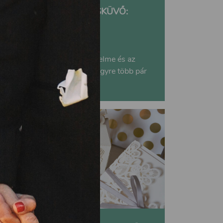
ILYEN AZ IGAZI ÖKOESKÜVŐ:
TIPPEK A VALÓBAN
KÖRNYEZETBARÁT
MENYEGZŐÉRT
A természet szeretete, védelme és az
újrahasznosítás jegyében egyre több pár
szervez...