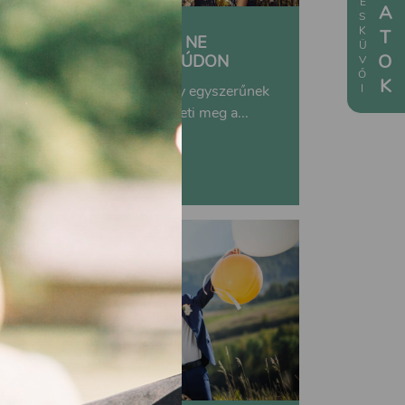
5 DOLOG, AMIT SOHA NE
CSINÁLJ A LÁNYBÚCSÚDON
Hadd tegyünk fel neked egy egyszerűnek
tűnő kérdést: mi különbözteti meg a...