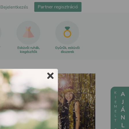
Partner regisztráció
Bejelentkezés
Esküvői ruhák,
Gyűrűk, esküvői
kiegészítők
ékszerek
KIEMELT ESKÜVŐI
AJÁNLATOK