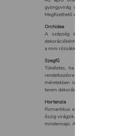
gyöngyvirág díszítette. Tavaszi esküvők
Megfizethető alternatíva lehet, hogy csak 
Orchidea
A szépség és a kifinomultság szimbó
dekorációként is szolgálhat, de az arák le
a mini rózsákkal. Előnye még, hogy egész 
Szegfű
Tökéletes, ha pénztárcabarát megoldást 
rendelkezésre áll. A virágkötők is kedve
méretekben is elérhető. Különösen jól m
terem dekorálására is remek választás.
Hortenzia
Romantikus esküvőkre szebbet nem is kívá
őszig virágzik. Nagy fejével és élénk - rózs
mindennapi. Az ára megfizethető, jól kombi