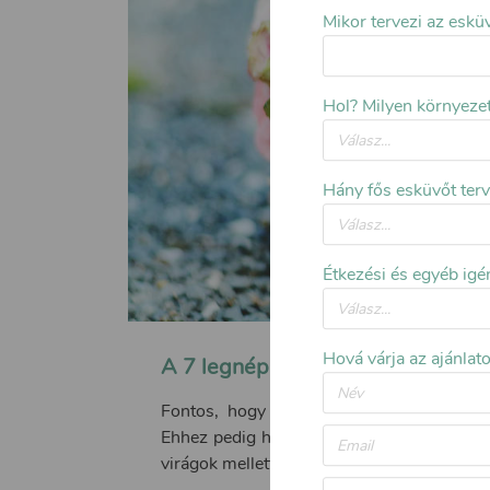
Mikor tervezi az eskü
Hol? Milyen környeze
Hány fős esküvőt ter
Étkezési és egyéb igé
Hová várja az ajánlat
​A 7 legnépszerűbb esküvői virág
Fontos, hogy a menyasszonyok igazi kir
Ehhez pedig hozzájárulhat a jól megválasz
virágok mellett dönts, íme, egy kis segíts