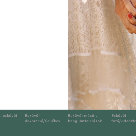
at
Médiaajánlat
, esküvői
Esküvői
Esküvői műsör,
Esküvői
dekoráció/Kellékek
hangulatfelelősök
fotó/videó/d