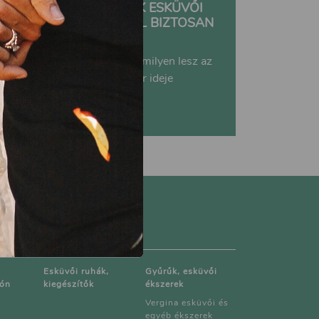
A LEGSZEBB IDÉZETEK ESKÜVŐI
MEGHÍVÓRA: EZEKBŐL BIZTOSAN
TUDTOK VÁLASZTANI
Megálmodtátok már, hogy milyen lesz az
esküvői meghívótok? Akkor ideje
kiválasztani rá...
Esküvői ruhák,
Gyűrűk, esküvői
rón
kiegészítők
ékszerek
Vergina esküvői és
egyéb ékszerek