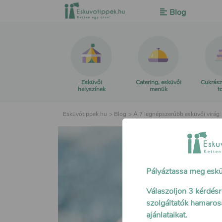
Blog
Esküvői
Catering, esküvői
Cukrász
helyszínek
menük
t
Esküvőtippek.hu
>
Blog
>
​A 7 legnépszerűbb esküvői virág
Pályáztassa meg eskü
Válaszoljon 3 kérdésre
szolgáltatók hamaros
ajánlataikat.