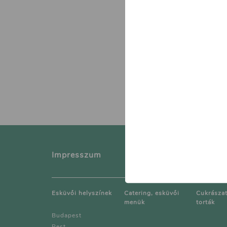
Impresszum
Kapcsol
Esküvői helyszínek
Catering, esküvői
Cukrászat
menük
torták
Budapest
Pest