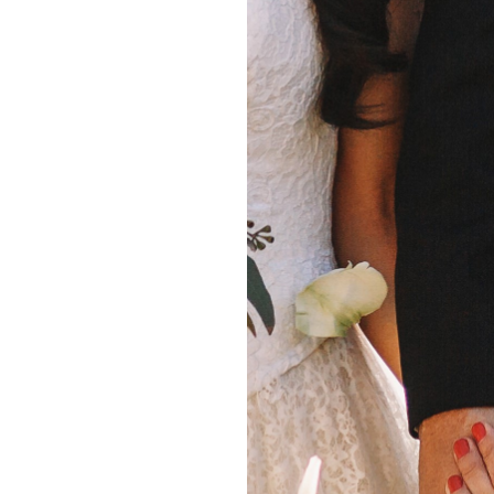
 nagy kedvence, az év többi részében elég drága.
néhány szálat köttetsz a csokorba.
luma. Trópusi, tengerparti témájú menyegzőkön
gtöbbször a csokorba választják. Remekül párosítható
évben elérhető.
keresel. Könnyen hozzájuthatsz, bármilyen színben
lik, hisz könnyű vele dolgozni. A szegfű különböző
utat gömbcsokorban, továbbá asztaldíszekhez és a
nhatnál. A kellemes illatú hortenzia kora tavasztól
aszín, kék, bordó, lila - színével igazán mutatós, nem
nálható rózsával és liliommal is.