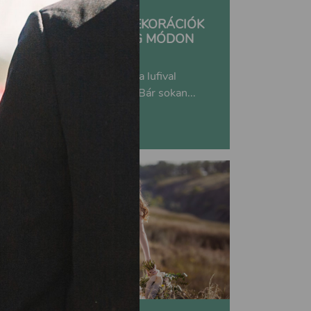
BÁMULATOS LUFIS DEKORÁCIÓK
ESKÜVŐRE: RENGETEG MÓDON
VARIÁLHATOD
Elegáns, kreatív és ötletes: a lufival
mindig nagy sikered lehet. Bár sokan...