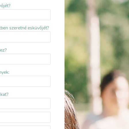
vőjét?
tben szeretné esküvőjét?
vez?
nyek:
okat?
vőfély: legyen, vagy ne legyen? Sokan úgy tartják,
eti a dolgokat, ezzel szemben mások lehetetlennek
esen le lehessen zongorázni egy esküvőt. Ezúttal