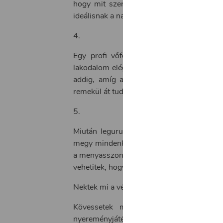
hogy mit szeretnétek, sőt a vendégektől
ideálisnak a nagy napon.
4.
Egy profi vőfély pontosan tudja, hogy 
lakodalom elég hosszúra szokott nyúlni és
addig, amíg a vendégek torkán nem gurult
remekül át tudja hidalni és soha nem fogn
5.
Miután legurult az a pár pohár itóka, ak
megy mindenki a saját feje után. Gondolj
a menyasszonytánc vagy az esküvői torta fe
vehetitek, hogy ezeknél a programoknál mi
Nektek mi a véleményetek, lesz vőfély az 
Kövessetek minket és iratkozzatok fe
nyereményjátékunkban!