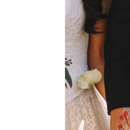
 is megkérdezhetitek korábban, hogy ki mit tartana
mikor minek van meg az ideje. Egy valamire való
 olykor nem is könnyű a figyelmet fenntartani, főleg
 le pár pohár ital, a vőfély ezeket a pillanatokat
ak unatkozni a vendégek.
kor se „jobb a helyzet”, mert ilyenkor rendszeresen
atok bele, hogy milyen kellemetlen, amikor kezdődne
lszelése és sehol senki. Ha van vőfélyetek, biztosra
ndenki a helyén lesz.
esküvőtökön vagy nem? Írjátok meg nekünk is!
l oldalunkra, ezzel részt vesztek majd minden