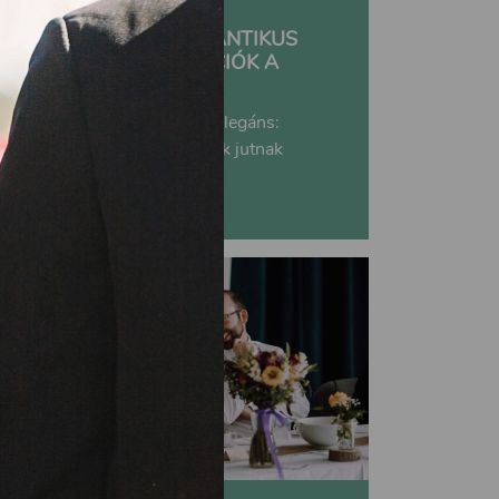
MESÉS ESKÜVŐ ROMANTIKUS
STÍLUSBAN: INSPIRÁCIÓK A
NAGY NAPHOZ
Lágy, visszafogott, mégis elegáns:
leggyakrabban ezek a jelzők jutnak
eszünkbe, ha romantikus...