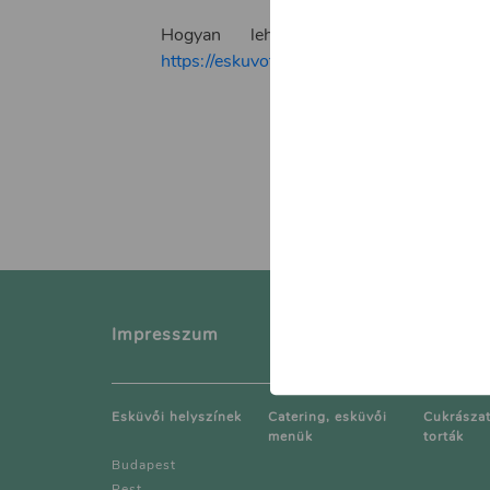
Hogyan lehet a kiadásokat meg
https://eskuvotippek.hu/blog/cikk-tervez
Impresszum
Kapcsol
Esküvői helyszínek
Catering, esküvői
Cukrászat
menük
torták
Budapest
Pest