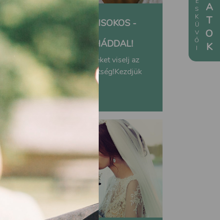
ÉKSZERVÁLASZTÁSI KISOKOS -
ÍGY KOMBINÁLD A
KIEGÉSZÍTŐKET A RUHÁDDAL!
Nem tudod, milyen ékszereket viselj az
esküvődön? Itt egy kis segítség!Kezdjük
az...