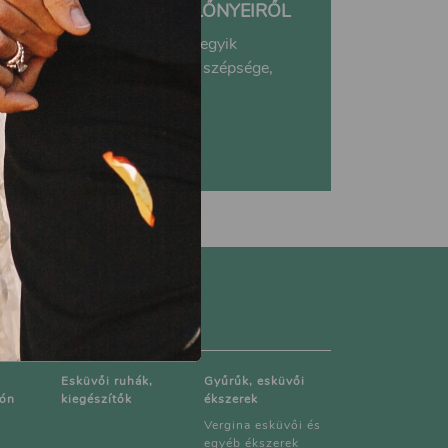
A TAVASZI ESKÜVŐ ELŐNYEIRŐL
Tavasz, nyár, ősz, tél. Mindegyik
évszaknak megvan a maga szépsége,
ami pedig...
Esküvői ruhák,
Gyűrűk, esküvői
rón
kiegészítők
ékszerek
Vergina esküvői és
egyéb ékszerek