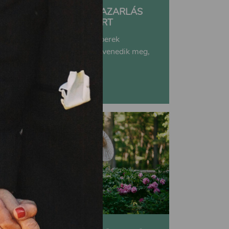
ESKÜVŐI CATERING PAZARLÁS
NÉLKÜL, EGY JÓ ÜGYÉRT
Pazarlás és túlzás – az emberek
többségének fejében ez elevenedik meg,
ha...