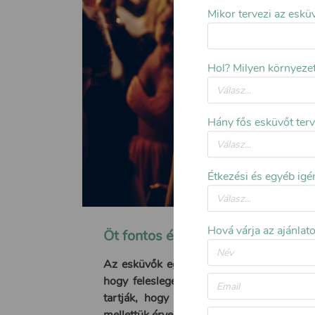
Mikor tervezi az eskü
Hol? Milyen környeze
Hány fős esküvőt ter
Étkezési és egyéb igé
Hová várja az ajánlat
Öt fontos érv a vőfély mellett
Az esküvők egyik legkényesebb kérdése a 
hogy felesleges, majd egy barát rendezg
tartják, hogy vőfély nélkül zökkenőment
mellettük érvelünk.