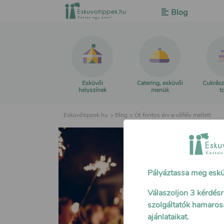
Blog
Esküvői
Catering, esküvői
Cukrász
helyszínek
menük
t
Esküvőtippek.hu
>
Blog
>
Öt fontos érv a vőfély mellett
Pályáztassa meg eskü
Válaszoljon 3 kérdésre
szolgáltatók hamaros
ajánlataikat.