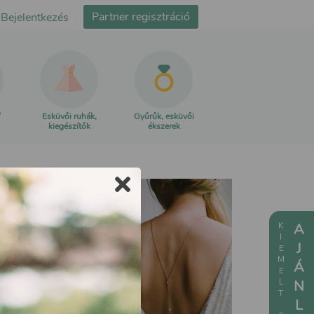
Partner regisztráció
Bejelentkezés
Esküvői ruhák,
Gyűrűk, esküvői
kiegészítők
ékszerek
KIEMELT ESKÜVŐI
AJÁNLATOK