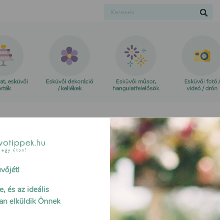
at, esküvői
Esküvői dekoráció
Esküvői műsor,
Esküvői fotó /
orták
/ kellékek
hangulatfelelősök
videó / drón
vőjét!
, és az ideális
an elküldik Önnek