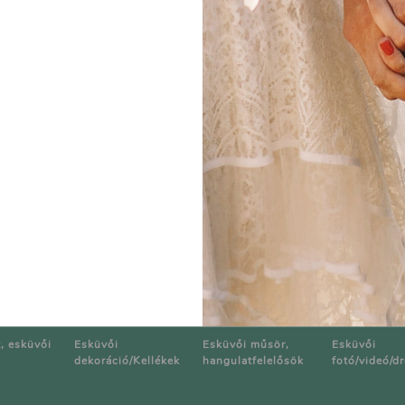
tervezni okosan? Adunk pár tanácsot:
d-meg-kiadasaidat-okosan
at
Médiaajánlat
, esküvői
Esküvői
Esküvői műsör,
Esküvői
dekoráció/Kellékek
hangulatfelelősök
fotó/videó/d